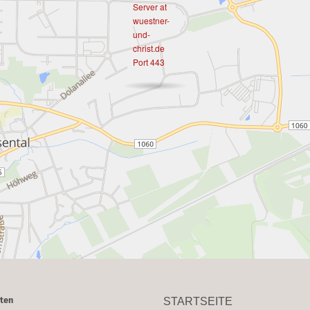
Server at
wuestner-
und-
christ.de
Port 443
ten
STARTSEITE