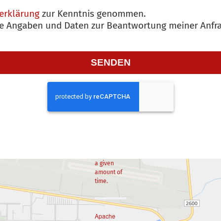
erklärung
zur Kenntnis genommen.
ne Angaben und Daten zur Beantwortung meiner Anfra
Too
SENDEN
Many
Requests
The user
has sent
too many
requests in
a given
amount of
time.
Apache