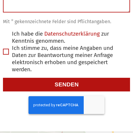
*
Mit
gekennzeichnete Felder sind Pflichtangaben.
Ich habe die
Datenschutzerklärung
zur
Kenntnis genommen.
Ich stimme zu, dass meine Angaben und
Daten zur Beantwortung meiner Anfrage
elektronisch erhoben und gespeichert
Too
werden.
Many
SENDEN
Requests
The user
has sent
too many
requests in