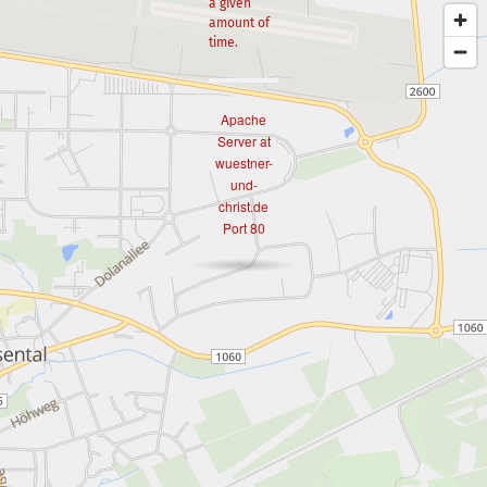
a given
amount of
time.
Apache
Server at
wuestner-
und-
christ.de
Port 80