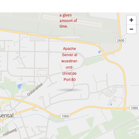
too many
requests in
a given
amount of
time.
Apache
Server at
wuestner-
und-
christ.de
Port 80