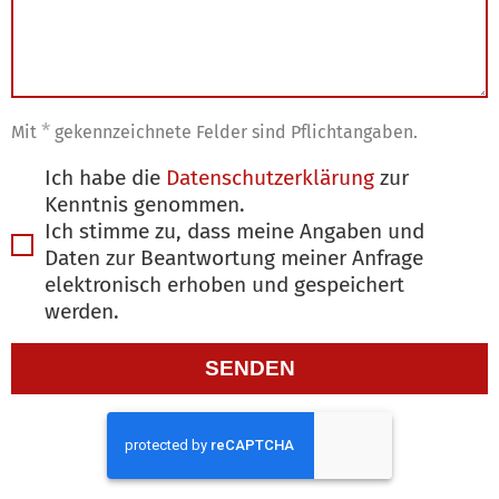
*
Mit
gekennzeichnete Felder sind Pflichtangaben.
Ich habe die
Datenschutzerklärung
zur
Kenntnis genommen.
Ich stimme zu, dass meine Angaben und
Daten zur Beantwortung meiner Anfrage
elektronisch erhoben und gespeichert
Too
werden.
Many
SENDEN
Requests
The user
has sent