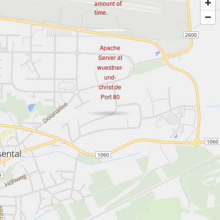
amount of
time.
Apache
Server at
wuestner-
und-
christ.de
Port 80