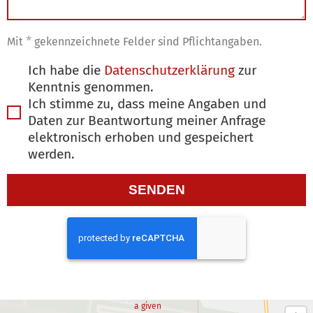
*
Mit
gekennzeichnete Felder sind Pflichtangaben.
Ich habe die
Datenschutzerklärung
zur
Kenntnis genommen.
Ich stimme zu, dass meine Angaben und
Daten zur Beantwortung meiner Anfrage
elektronisch erhoben und gespeichert
Too
werden.
Many
SENDEN
Requests
The user
has sent
too many
requests in
a given